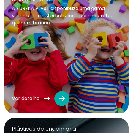
A EUREKA PLAST disponibiliza uma gama
variada de masterbatches, quer em preto,
quer em branco.
Ver detalhe
Plásticos de engenharia