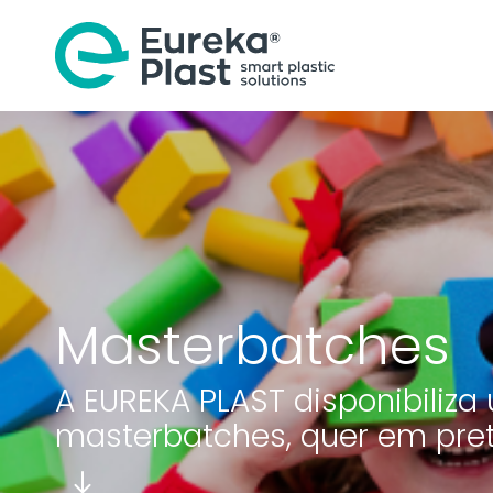
Masterbatches
A EUREKA PLAST disponibiliz
masterbatches, quer em pret