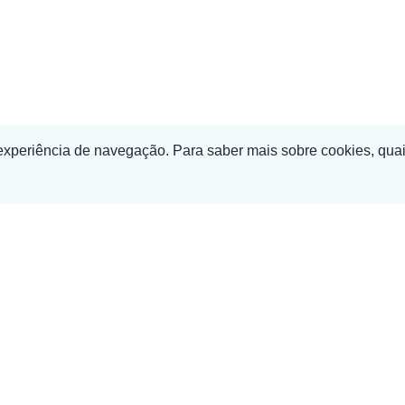
 experiência de navegação. Para saber mais sobre cookies, quai
SEDE
Av. D. João III, Ed. 2000 2º-
2400-164 Leiria
Portugal
+351 244 817 970 ( Chamad