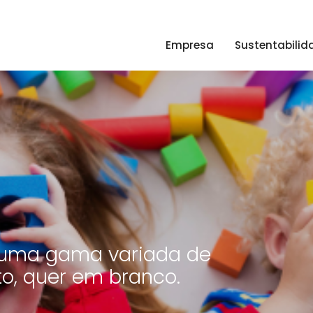
Empresa
Sustentabilid
a uma gama variada de
o, quer em branco.