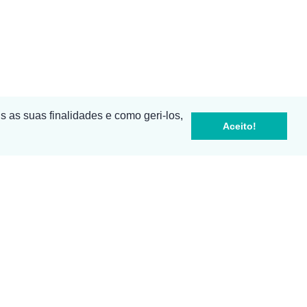
s as suas finalidades e como geri-los,
Aceito!
Sala 4
a para rede fixa nacional )