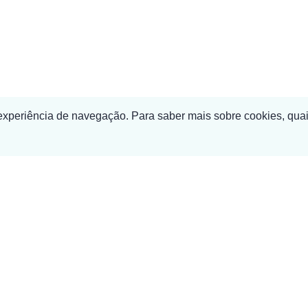
 experiência de navegação. Para saber mais sobre cookies, quai
SEDE
Av. D. João III, Ed. 2000 2º-
2400-164 Leiria
Portugal
+351 244 817 970 ( Chamad