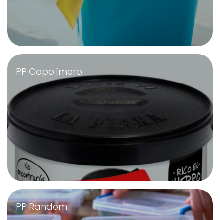
PP Copolímero
PP Random